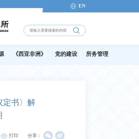
EN
源
《西亚非洲》
党的建设
所务管理
议定书〉解
期
打印
分享：