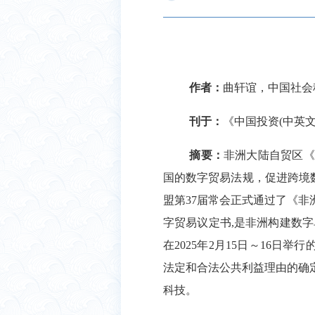
作者：
曲轩谊，中国社会
刊于：
《中国投资
(
中英
摘要：
非洲大陆自贸区《
国的数字贸易法规，促进跨境
盟第
37
届常会正式通过了《非
字贸易议定书
,
是非洲构建数字
在
2025
年
2
月
15
日～
16
日举行
法定和合法公共利益理由的确
科技。