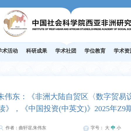
学术活动
科研成果
学术社团
学位教育
学术资
朱伟东：《非洲大陆自贸区〈数字贸易
读》，《中国投资(中英文)》2025年Z9
作者：曲轩谊,朱伟东
字号：
大
中
小