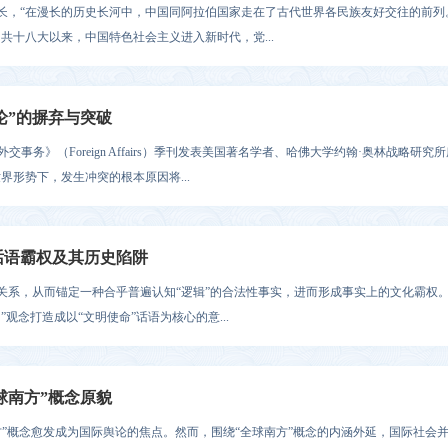
长，“在漫长的历史长河中，中国同阿拉伯国家走在了古代世界各民族友好交往的前列
共十八大以来，中国特色社会主义进入新时代，党...
论”的摒弃与突破
外交事务》（Foreign Affairs）季刊发表美国著名学者、哈佛大学约翰·奥林战略研
界形势下，发生冲突的根本原因将...
话语霸权及其历史陷阱
系，从而锚定一种合乎普遍认知“逻辑”的合法性事实，进而形成事实上的文化霸权。
观念打造成以“文明使命”话语为核心的意...
球南方”概念原貌
南方”概念愈发成为国际舆论的焦点。然而，围绕“全球南方”概念的内涵外延，国际社会