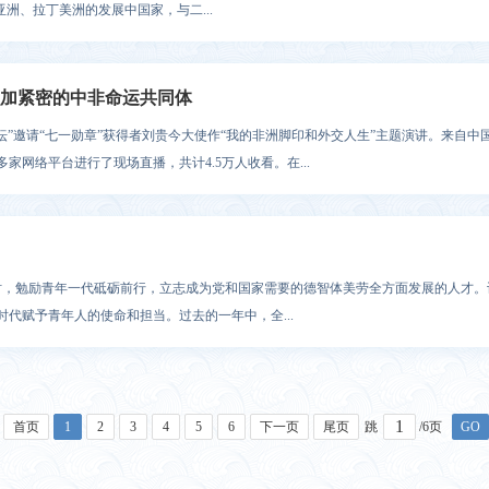
洲、拉丁美洲的发展中国家，与二...
加紧密的中非命运共同体
使讲坛”邀请“七一勋章”获得者刘贵今大使作“我的非洲脚印和外交人生”主题演讲。来自
网络平台进行了现场直播，共计4.5万人收看。在...
考察时，勉励青年一代砥砺前行，立志成为党和国家需要的德智体美劳全方面发展的人才
代赋予青年人的使命和担当。过去的一年中，全...
首页
1
2
3
4
5
6
下一页
尾页
跳
/6页
GO