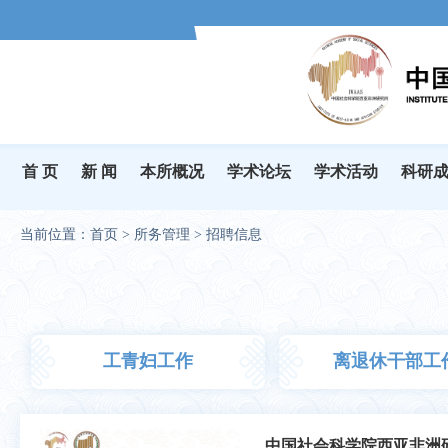
首 页
新 闻
本所概况
学术论坛
学术活动
科研
当前位置：
首页
>
所务管理
>
招聘信息
工青妇工作
离退休干部工
中国社会科学院西亚非洲研